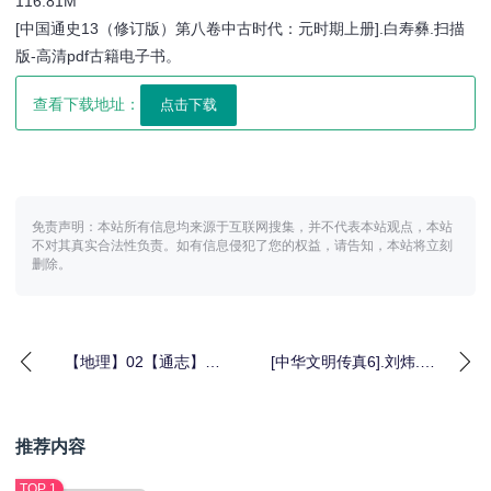
116.81M
[中国通史13（修订版）第八卷中古时代：元时期上册].白寿彝.扫描
版-高清pdf古籍电子书。
查看下载地址：
免责声明：本站所有信息均来源于互联网搜集，并不代表本站观点，本站
不对其真实合法性负责。如有信息侵犯了您的权益，请告知，本站将立刻
删除。
【地理】02【通志】山
[中华文明传真6].刘炜.隋
西通史05明清卷-高清
唐帝国新秩序.扫描版-历
pdf古籍电子书
史古籍
推荐内容