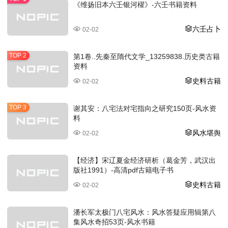
《维扬旧本六壬银河櫂》-六壬书籍资料
六壬占卜
02-02
第1卷..先秦至隋代文学_13259838.历史类古籍
资料
史料古籍
02-02
谢其安：八宅法对宅指向之研究150页-风水资
料
风水堪舆
02-02
【经济】宋辽夏金经济研析（葛金芳，武汉出
版社1991）-高清pdf古籍电子书
史料古籍
02-02
潘长军太极门八宅风水：风水答疑应用辑第八
集风水奇招53页-风水书籍