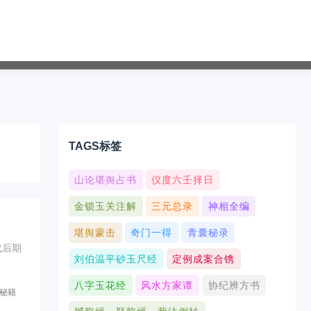
TAGS标签
山论堪舆占书
仪度六壬择日
金锁玉关注解
三元总录
神相全编
堪舆蒙击
奇门一得
青囊秘录
代后期
刘伯温平砂玉尺经
定例成案合镌
八字玉花经
风水方家谭
协纪辨方书
秘籍