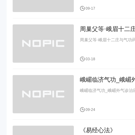
09-17
周巢父等·峨眉十二庄
周巢父等·峨眉十二庄与气功药饵疗
03-18
峨嵋临济气功_峨嵋外
峨嵋临济气功_峨嵋外气诊治应用
09-24
《易经心法》