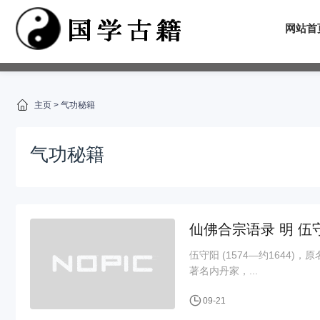
网站首
主页
>
气功秘籍
气功秘籍
仙佛合宗语录 明 
伍守阳 (1574—约164
著名内丹家，...
09-21