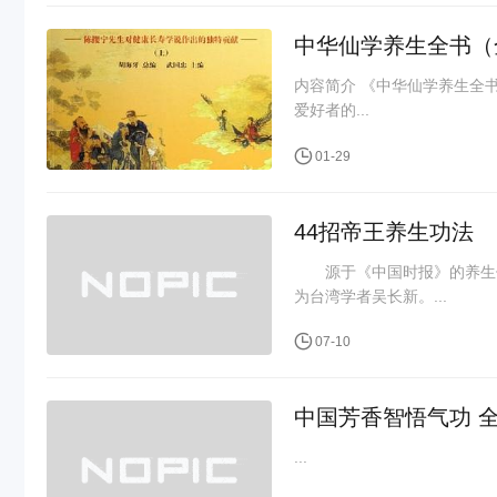
中华仙学养生全书（
内容简介 《中华仙学养生全书》是胡海牙先生继《仙学必读》、《仙学辑要》二书出版后，奉献给广大仙学
爱好者的...
01-29
44招帝王养生功法
源于《中国时报》的养生保
为台湾学者吴长新。...
07-10
中国
...