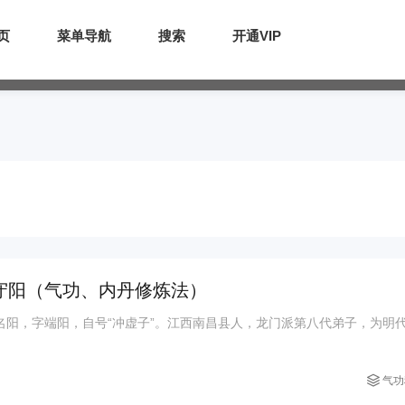
页
菜单导航
搜索
开通VIP
伍守阳（气功、内丹修炼法）
4)，原名阳，字端阳，自号“冲虚子”。江西南昌县人，龙门派第八代弟子，为明
气功