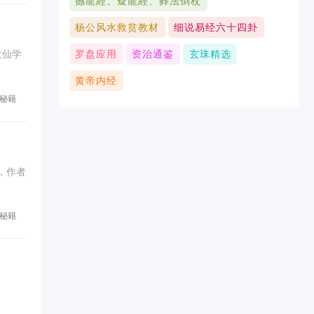
撼龍經、疑龍經、葬法倒杖
杨公风水救贫教材
细说易经六十四卦
罗盘应用
资治通鉴
玄珠精选
黄帝内经
秘籍
，作者
秘籍