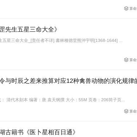
算命
罡先生五星三命大全》
0280-新刊指南臺司袁天罡先生五星三命大全_[责任者不详].書林種德堂熊沖宇明[1368-1644] ...
算命
令与时辰之差来推算对应12种禽兽动物的演化规律
 清代木刻本 编著：唐.袁天纲撰 大小：55M 页卷：206筒子页...
算命
湖古籍书《医卜星相百日通》