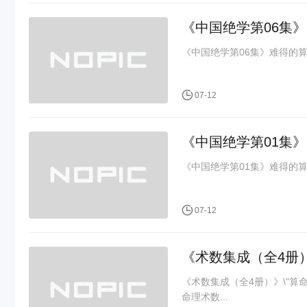
《中国绝学第06集》
《中国绝学第06集》难得的算命
07-12
《中国绝学第01集》
《中国绝学第01集》难得的算命
07-12
《术数集成（全4册
《术数集成（全4册）》\"
命理术数...