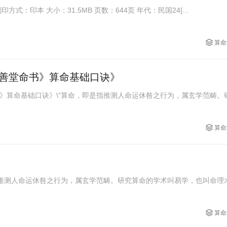
式：印本 大小：31.5MB 页数：644页 年代：民国24[...
算命
善堂命书》算命基础口诀》
》算命基础口诀》\"算命，即是指推测人命运休咎之行为，属玄学范畴。
算命
指推测人命运休咎之行为，属玄学范畴。研究算命的学术叫易学，也叫命理
算命