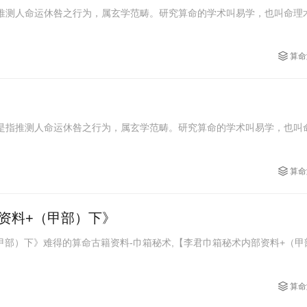
指推测人命运休咎之行为，属玄学范畴。研究算命的学术叫易学，也叫命理
算命
即是指推测人命运休咎之行为，属玄学范畴。研究算命的学术叫易学，也叫
算命
资料+（甲部）下》
甲部）下》难得的算命古籍资料-巾箱秘术,【李君巾箱秘术内部资料+（甲
算命