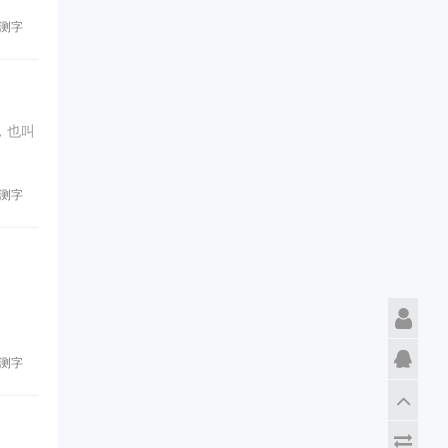
测字
，也叫
测字
测字