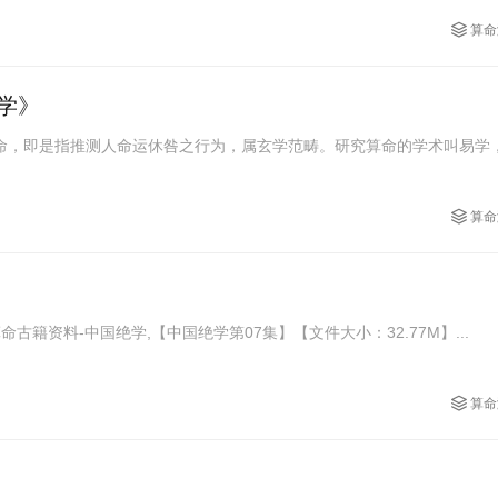
算命
命学》
"算命，即是指推测人命运休咎之行为，属玄学范畴。研究算命的学术叫易学
算命
古籍资料-中国绝学,【中国绝学第07集】【文件大小：32.77M】...
算命