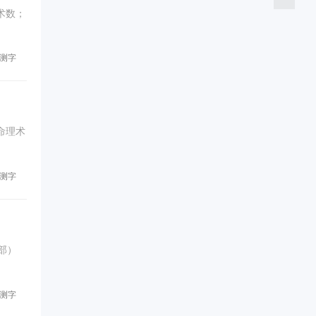
术数；
测字
命理术
测字
部）
测字