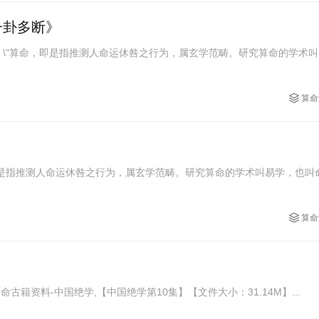
一卦多断》
》\"算命，即是指推测人命运休咎之行为，属玄学范畴。研究算命的学术叫
算命
即是指推测人命运休咎之行为，属玄学范畴。研究算命的学术叫易学，也叫
算命
古籍资料-中国绝学,【中国绝学第10集】【文件大小：31.14M】...