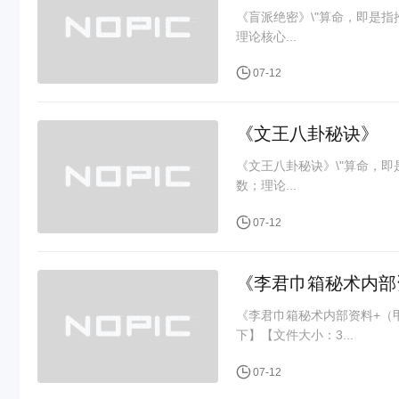
《盲派绝密》\"算命，即是
理论核心...
07-12
《文王八卦秘诀》
《文王八卦秘诀》\"算命，
数；理论...
07-12
《李君巾箱秘术内部
《李君巾箱秘术内部资料+（
下】【文件大小：3...
07-12