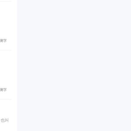
测字
测字
，也叫