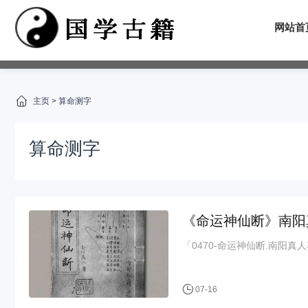
网站首
主页
>
算命测字
算命测字
《命运神仙断》南阳
07-16