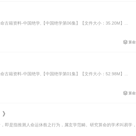
古籍资料-中国绝学,【中国绝学第06集】【文件大小：35.20M】...
算命
古籍资料-中国绝学,【中国绝学第01集】【文件大小：52.98M】...
算命
）》
算命，即是指推测人命运休咎之行为，属玄学范畴。研究算命的学术叫易学