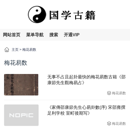
网站首页
菜单导航
搜索
开通VIP
主页
>
梅花易数
梅花易数
无事不占且起卦最快的梅花易数古籍《邵
康節先生觀梅易占》
梅花易数
《家傳邵康節先生心易卦數(序) 宋邵雍撰
足利学校 室町後期写》
梅花易数