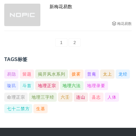
新梅花易数
梅花易数
1
2
TAGS标签
易隐
留题
揭开风水系列
拨雾
普庵
太上
龙经
璇玑
斗首
地理正宗
地理六法
地理录要
命理正宗
地理三字经
六壬
连山
县志
人体
七十二禁方
生基