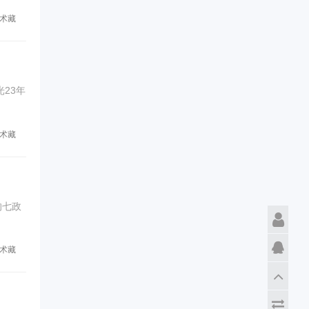
术藏
23年
术藏
的七政
术藏