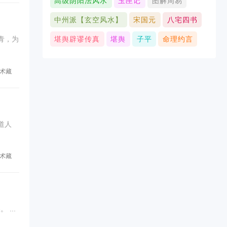
高级阴阳法风水
玉匣记
图解周易
中州派【玄空风水】
宋国元
八宅四书
青，为
堪舆辟谬传真
堪舆
子平
命理约言
术藏
道人
术藏
《董氏诹吉新书》上下册，明.董德彰著，光绪甲午重刊，被收录于子部珍本备要第262种，术藏第83卷。 ...