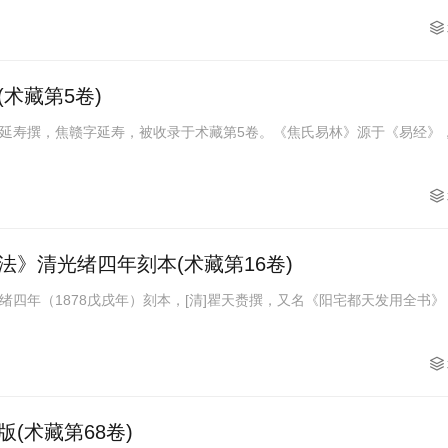
术藏第5卷)
延寿撰，焦赣字延寿，被收录于术藏第5卷。《焦氏易林》源于《易经》
》清光绪四年刻本(术藏第16卷)
绪四年（1878戊戌年）刻本，[清]瞿天赉撰，又名《阳宅都天发用全书》
(术藏第68卷)