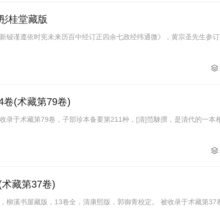
彤桂堂藏版
新锓谨遵依时宪未来历百中经订正四余七政经纬通微》，黄宗圣先生参订
卷(术藏第79卷)
录于术藏第79卷，子部珍本备要第211种，[清]范騋撰，是清代的一本
术藏第37卷)
，柳溪书屋藏版，13卷全，清康熙版，郭御青校定。 被收录于术藏第37