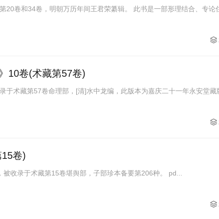
第20卷和34卷，明朝万历年间王君荣纂辑。 此书是一部形理结合、专论
10卷(术藏第57卷)
录于术藏第57卷命理部，[清]水中龙编，此版本为嘉庆二十一年永安堂藏
15卷)
《罗经透解》，[清]王道亨撰，被收录于术藏第15卷堪舆部，子部珍本备要第206种。 pd...