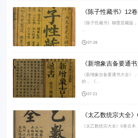
《陈子性藏书》12卷
《陈子性藏书》聊墨堂藏版，
...
07-28
《新增象吉备要通书
《新增象吉备要通书大全》，
的， 《...
07-21
《太乙数统宗大全》6