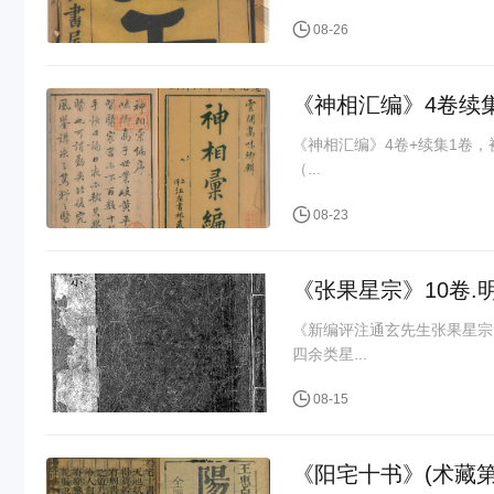
08-26
《神相汇编》4卷续集
《神相汇编》4卷+续集1卷，
（...
08-23
《张果星宗》10卷.明
《新编评注通玄先生张果星宗
四余类星...
08-15
《阳宅十书》(术藏第2