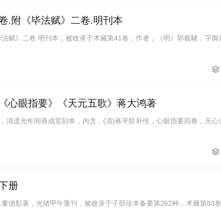
卷.附《毕法赋》二卷.明刊本
毕法赋》二卷.明刊本，被收录于术藏第41卷，作者，（明）郭载騋，字御
《心眼指要》《天元五歌》蒋大鸿著
，清道光年间善成堂刻本，内含，(清)蒋平阶补传，心眼指要四卷，无心
下册