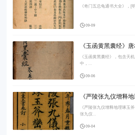
09-09
《玉函黄黑囊经》唐
《玉函黄黑囊经》，包含天机秘
中，...
09-06
《严陵张九仪增释地理
《严陵张九仪增释地理琢玉斧
张九仪...
09-04