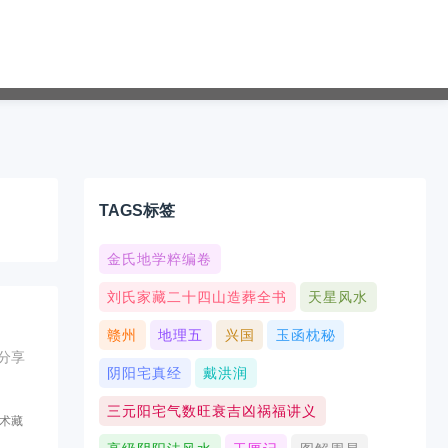
TAGS标签
金氏地学粹编卷
刘氏家藏二十四山造葬全书
天星风水
赣州
地理五
兴国
玉函枕秘
分享
阴阳宅真经
戴洪润
三元阳宅气数旺衰吉凶祸福讲义
术藏