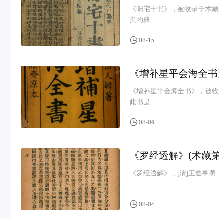
《阳宅十书》，被收录于术藏
舆的典...
08-15
《增补星平会海全书》
《增补星平会海全书》，被收
此书是...
08-06
《罗经透解》(术藏第
08-04