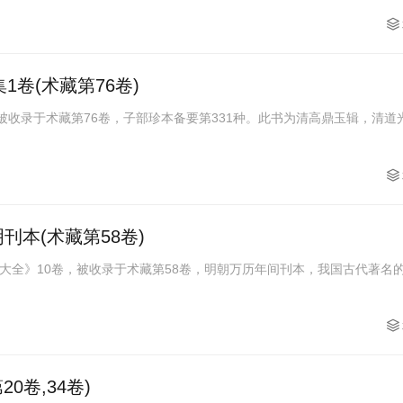
1卷(术藏第76卷)
被收录于术藏第76卷，子部珍本备要第331种。此书为清高鼎玉辑，清道光
刊本(术藏第58卷)
大全》10卷，被收录于术藏第58卷，明朝万历年间刊本，我国古代著名
0卷,34卷)