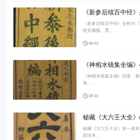
《新参后续百中经》
《新参后续百中经》全称为《
桂堂藏版。需...
09-01
《神相水镜集全编》4
《神相水镜集全编》四卷，被收
著。...
08-31
秘藏《大六壬大全》(
秘藏《大六壬大全》第一善本
部珍本...