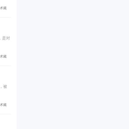
术藏
，是对
术藏
，被
术藏