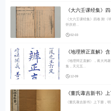
《大六壬课经集》四
《大六壬课经集》四卷.附《
怀庆府...
02-03
《地理辨正直解》含
《地理辩正直解》，蒋大鸿著
集，天元五...
12-09
《董氏诹吉新书》上