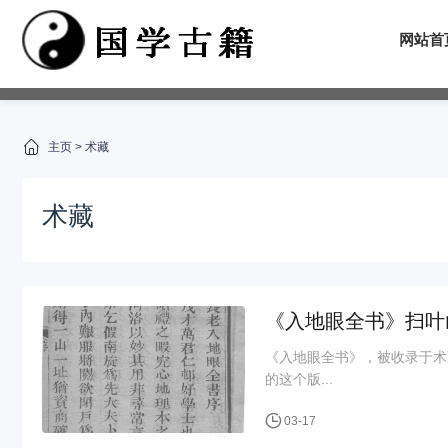
网站首
主页
>
术藏
术藏
《入地眼全书》扫叶
《入地眼全书》，被收录于术
的这个版...
03-17