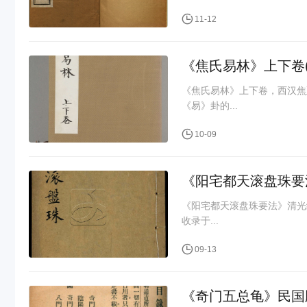
11-12
《焦氏易林》上下卷(
《焦氏易林》上下卷，西汉焦
《易》卦的...
10-09
《阳宅都天滚盘珠要法
《阳宅都天滚盘珠要法》清光
收录于...
09-13
《奇门五总龟》民国版