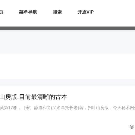
页
菜单导航
搜索
开通VIP
山房版.目前最清晰的古本
藏第17卷，（宋）静道和尚(又名辜托长老)著，扫叶山房版，今天秘术网