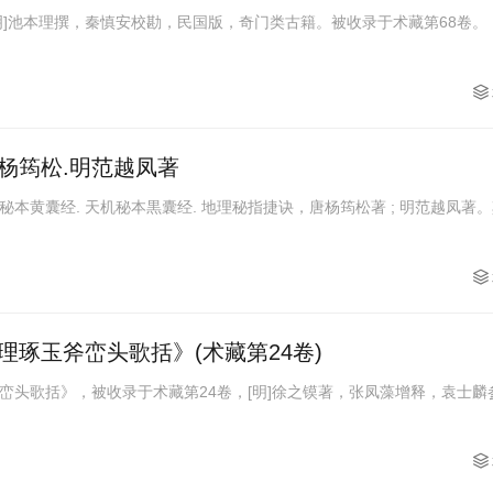
《奇门五
杨筠松.明范越凤著
本黄囊经. 天机秘本黒囊经. 地理秘指捷诀，唐杨筠松著 ; 明范越凤著
琢玉斧峦头歌括》(术藏第24卷)
峦头歌括》，被收录于术藏第24卷，[明]徐之镆著，张凤藻增释，袁士麟