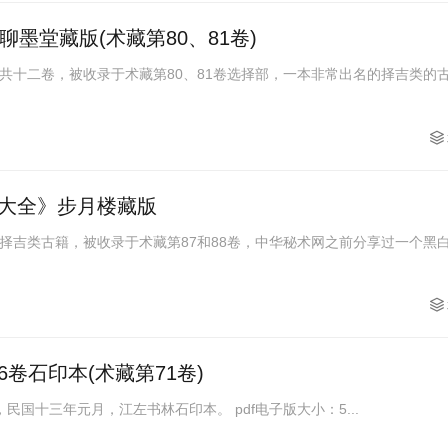
聊墨堂藏版(术藏第80、81卷)
共十二卷，被收录于术藏第80、81卷选择部，一本非常出名的择吉类的
大全》步月楼藏版
择吉类古籍，被收录于术藏第87和88卷，中华秘术网之前分享过一个黑
卷石印本(术藏第71卷)
《太乙数统宗大全》6卷古本，民国十三年元月，江左书林石印本。 pdf电子版大小：5...