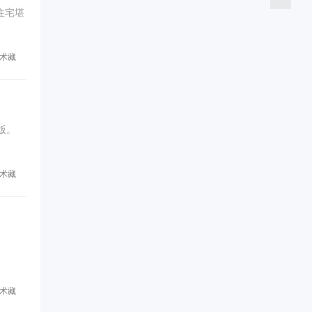
住宅堪
术藏
版。
术藏
术藏