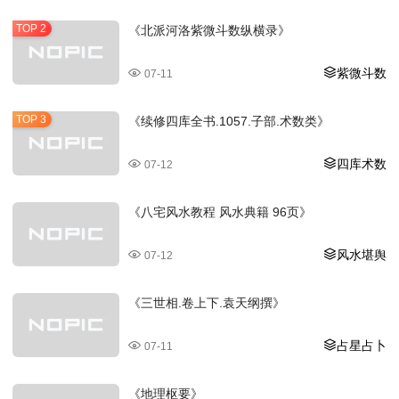
《北派河洛紫微斗数纵横录》
紫微斗数
07-11
《续修四库全书.1057.子部.术数类》
四库术数
07-12
《八宅风水教程 风水典籍 96页》
风水堪舆
07-12
《三世相.卷上下.袁天纲撰》
占星占卜
07-11
《地理枢要》