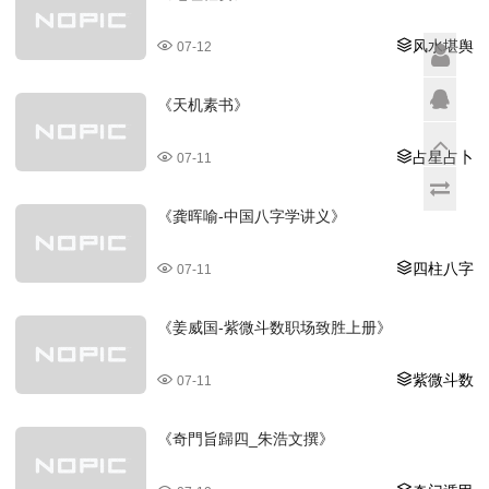
风水堪舆
07-12
《天机素书》
占星占卜
07-11
《龚晖喻-中国八字学讲义》
四柱八字
07-11
《姜威国-紫微斗数职场致胜上册》
紫微斗数
07-11
《奇門旨歸四_朱浩文撰》