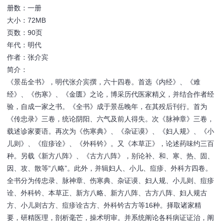
册数：一册
大小：72MB
页数：90页
年代：明代
作者：张介宾
简介：
《景岳全书》，明代张介宾撰，六十四卷。首选《内经》、《难
经》、《伤寒》、《金匮》之论，博采历代医家精义，并结合作者经
验，自成一家之书。《全书》成于景岳晚年，在其殁后刊行。首为
《传忠录》三卷，统论阴阳、六气及前人得失。次《脉神章》三卷，
载述诊家要语。再次为《伤寒典》、《杂证谟》、《妇人规》、《小
儿则》、《痘疹诠》、《外科钤》。又《本草正》，论述药味约三百
种。另载《新方八阵》、《古方八阵》，别论补、和、寒、热、固、
因、攻、散等“八略”。此外，并辑妇人、小儿、痘疹、外科方四卷。
全书分为传忠录、脉神章、伤寒典、杂证谟、妇人规、小儿则、痘疹
诠、外科钤、本草正、新方八略、新方八阵、古方八阵、妇人规古
方、小儿则古方、痘疹诠古方、外科钤古方等16种。择取诸家精
要，研精医理，剖析毫芒，操术明审。并系统阐论各科病证证治，阐