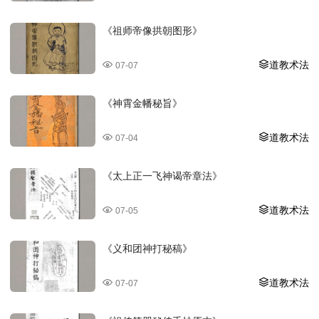
《祖师帝像拱朝图形》
道教术法
07-07
《神霄金幡秘旨》
道教术法
07-04
《太上正一飞神谒帝章法》
道教术法
07-05
《义和团神打秘稿》
道教术法
07-07