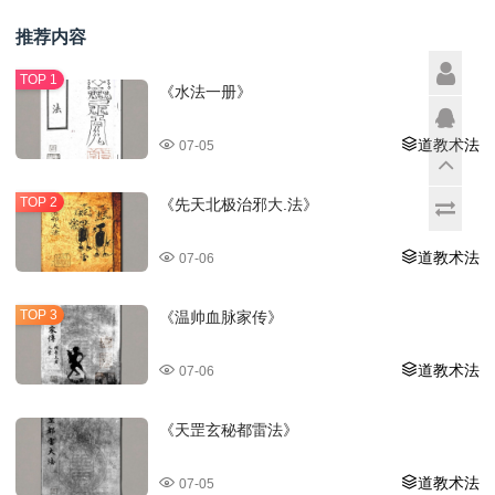
推荐内容
《水法一册》
道教术法
07-05
《先天北极治邪大.法》
道教术法
07-06
《温帅血脉家传》
道教术法
07-06
《天罡玄秘都雷法》
道教术法
07-05