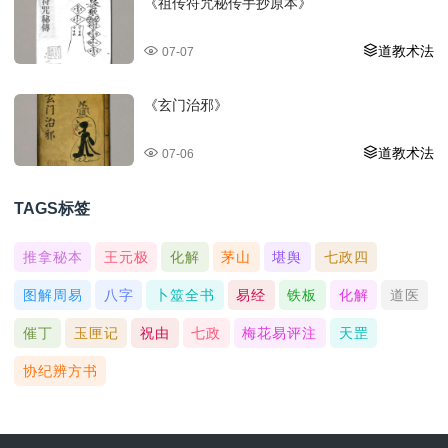
《祖传符咒秘传手抄原本》
道教术法
07-07
《玄门治邪》
道教术法
07-06
TAGS标签
推拿秘本
王元极
化解
茅山
堪舆
七政四
图解周易
八字
卜筮全书
易经
铁板
化解
道医
催丁
玉匣记
祝由
七政
梅花易评注
天罡
协纪辨方书