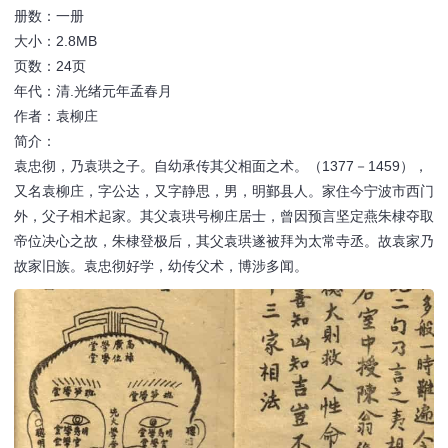
册数：一册
大小：2.8MB
页数：24页
年代：清.光绪元年孟春月
作者：袁柳庄
简介：
袁忠彻，乃袁珙之子。自幼承传其父相面之术。（1377－1459），
又名袁柳庄，字公达，又字静思，男，明鄞县人。家住今宁波市西门
外，父子相术起家。其父袁珙号柳庄居士，曾因预言坚定燕朱棣夺取
帝位决心之故，朱棣登极后，其父袁珙遂被拜为太常寺丞。故袁家乃
故家旧族。袁忠彻好学，幼传父术，博涉多闻。