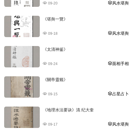
风水堪舆
09-20
《堪舆一覽》
风水堪舆
09-18
《太清神鉴》
面相手相
09-24
《關帝靈籤》
占星占卜
09-15
《地理水法要诀》清.纪大奎
风水堪舆
09-17