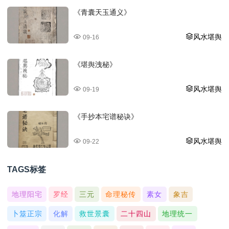
《青囊天玉通义》
风水堪舆
09-16
《堪舆洩秘》
风水堪舆
09-19
《手抄本宅谱秘诀》
风水堪舆
09-22
TAGS标签
地理阳宅
罗经
三元
命理秘传
素女
象吉
卜筮正宗
化解
救世景囊
二十四山
地理统一