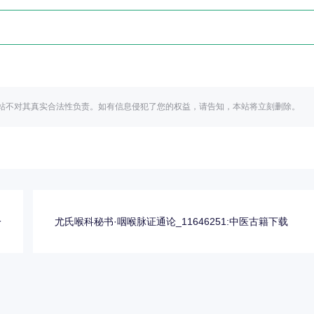
站不对其真实合法性负责。如有信息侵犯了您的权益，请告知，本站将立刻删除。
一
尤氏喉科秘书·咽喉脉证通论_11646251:中医古籍下载